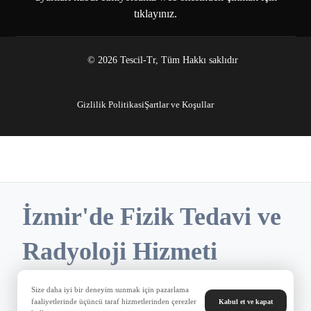
tıklayınız.
© 2026 Tescil-Tr, Tüm Hakkı saklıdır
Gizlilik Politikasi
Şartlar ve Koşullar
İzmir'de Fizik Tedavi ve
Radyoloji Hizmeti
Sunduğumuz Bölgeler
Size daha iyi bir deneyim sunmak için pazarlama
faaliyetlerinde üçüncü taraf hizmetlerinden çerezler
Kabul et ve kapat