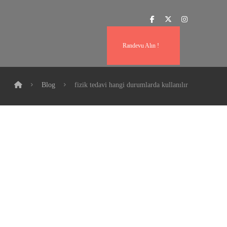
Randevu Alın !
Blog
fizik tedavi hangi durumlarda kullanılır