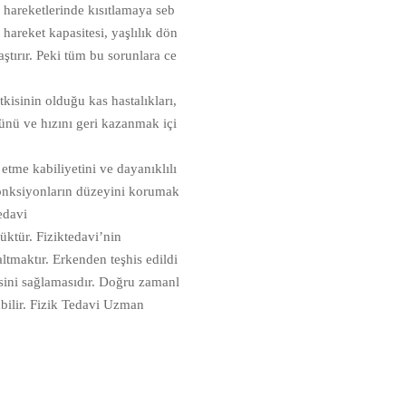
 hareketlerinde kısıtlamaya seb
hareket kapasitesi, yaşlılık dön
aştırır. Peki tüm bu sorunlara ce
kisinin olduğu kas hastalıkları,
ünü ve hızını geri kazanmak içi
tme kabiliyetini ve dayanıklılı
 fonksiyonların düzeyini korumak
edavi
ktür. Fiziktedavi’nin
altmaktır. Erkenden teşhis edildi
esini sağlamasıdır. Doğru zamanl
abilir. Fizik Tedavi Uzman