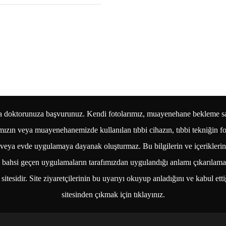
laka doktorunuza başvurunuz. Kendi fotolarımız, muayenehane bekleme sa
amızın veya muayenehanemizde kullanılan tıbbi cihazın, tıbbi tekniğin f
şleme veya evde uygulamaya dayanak oluşturmaz. Bu bilgilerin ve içerikler
ede bahsi geçen uygulamaların tarafımızdan uygulandığı anlamı çıkarılamaz
itesidir. Site ziyaretçilerinin bu uyarıyı okuyup anladığını ve kabul et
sitesinden çıkmak için tıklayınız.