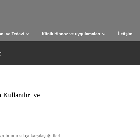
anı ve Tedavi
Klinik Hipnoz ve uygulamaları
İletişim
r
n Kullanılır ve
ubunun sıkça karşılaştığı ilerl