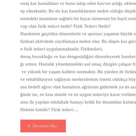
emiş kas hastalıkları ve bunu takip eden kuvvet azlığı, eklem
ep olmaktadır. Bu tür kas hastalıklarının neden olduğu düşük 
emindeki insanların sağlıklı bir hayat sürmesini bir hayli zorl
vap olan fizik tedavi nedir? Fizik Tedavi Nedir?
Hareketsiz geçirilen dönemlerin ve sporsuz yaşamın büyük et
fiziksel aktivitede zayıflamaya neden olur. Bu düşen kas güc
n fizik tedavi uygulanmaktadır. Fiziktedavi,
duruş bozukluğu ve kas dengesizliğini düzenleyerek hareket e
ğı arttırır. Hastalık yönetimindeki asıl amaç düzgün çalışan
ve yüksek bir yaşam kalitesi sunmaktır. Bu yüzden de fizikt
ve rehabilitasyon sağlayan merkezlerinin önemi oldukça büyü
ana hedefi ağrısı olan hastaların ağrılarını gidermek ya da az
ğinde ise, en kısa sürede ve en uygun tedaviye karar verilm
ama ile yapılan müdahale hastayı kritik bir durumdan kurtar
Hekimi kimdir? Fizik tedavi ...
Devamını Oku